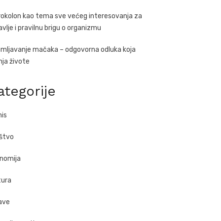
rokolon kao tema sve većeg interesovanja za
avlje i pravilnu brigu o organizmu
mljavanje mačaka – odgovorna odluka koja
ja živote
ategorije
nis
štvo
nomija
tura
ave