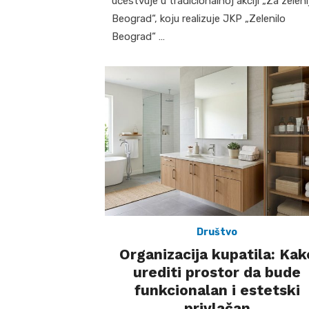
učestvuje u tradicionalnoj akciji „Za zelenij
Beograd“, koju realizuje JKP „Zelenilo
Beograd“ …
Društvo
Organizacija kupatila: Kak
urediti prostor da bude
funkcionalan i estetski
privlačan