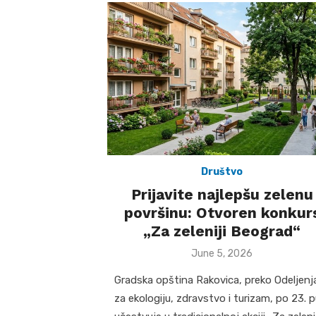
Društvo
Prijavite najlepšu zelenu
površinu: Otvoren konkur
„Za zeleniji Beograd“
Posted
June 5, 2026
on
Gradska opština Rakovica, preko Odeljenj
za ekologiju, zdravstvo i turizam, po 23. 