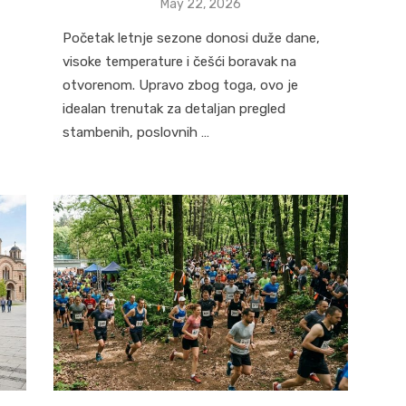
Posted
May 22, 2026
on
Početak letnje sezone donosi duže dane,
visoke temperature i češći boravak na
otvorenom. Upravo zbog toga, ovo je
idealan trenutak za detaljan pregled
stambenih, poslovnih …