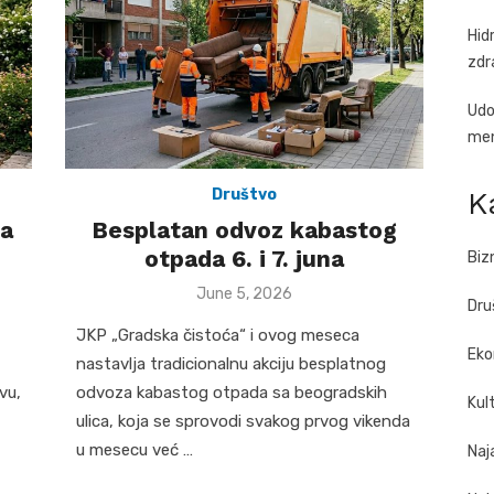
Hid
zdr
Udo
men
K
Društvo
da
Besplatan odvoz kabastog
otpada 6. i 7. juna
Biz
Posted
June 5, 2026
Dru
on
JKP „Gradska čistoća“ i ovog meseca
Eko
nastavlja tradicionalnu akciju besplatnog
vu,
odvoza kabastog otpada sa beogradskih
Kul
ulica, koja se sprovodi svakog prvog vikenda
u mesecu već …
Naj