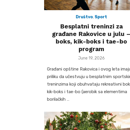
Društvo
,
Sport
Besplatni treninzi za
građane Rakovice u julu 
boks, kik-boks i tae-bo
program
Posted
June 19, 2026
on
Građani opštine Rakovica i ovog leta imaj
priliku da učestvuju u besplatnim sportsk
treninzima koji obuhvataju rekreativni bok
kik-boks i tae-bo (aerobik sa elementima
borilačkih …