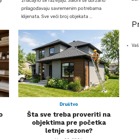
i
značajno se razvijaju. Saloni se ubrzano
prilagođavaju savremenim potrebama
klijenata. Sve veći broj objekata …
Pr
Vaš
Društvo
o
Šta sve treba proveriti na
objektima pre početka
letnje sezone?