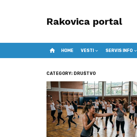
Skip
to
Rakovica portal
content
home
HOME
VESTI
SERVIS INFO
CATEGORY:
DRUŠTVO