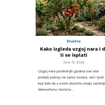
Društvo
Kako izgleda uzgoj nara i 
li se isplati
Posted
June 15, 2026
on
Uzgoj nara poslednjih godina sve više
privlači pažnju ne samo voćara, već i ljudi
koji žele da u svom dvorištu imaju zanimlji
dekorativnu i korisnu …