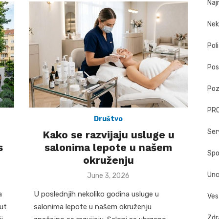
Naj
Nek
Poli
Pos
Poz
PR
Društvo
Ser
Kako se razvijaju usluge u
s
salonima lepote u našem
Spo
okruženju
Unc
Posted
June 3, 2026
on
a
U poslednjih nekoliko godina usluge u
Ves
put
salonima lepote u našem okruženju
Zdr