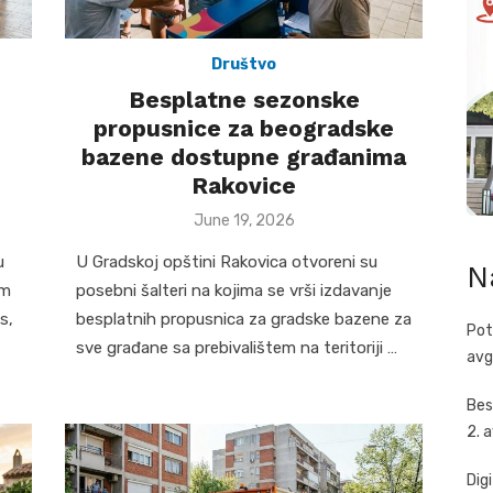
Društvo
Besplatne sezonske
–
propusnice za beogradske
bazene dostupne građanima
Rakovice
Posted
June 19, 2026
on
u
U Gradskoj opštini Rakovica otvoreni su
N
im
posebni šalteri na kojima se vrši izdavanje
s,
besplatnih propusnica za gradske bazene za
Pot
sve građane sa prebivalištem na teritoriji …
avg
Bes
2. 
Dig