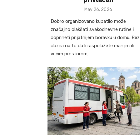
Posted
May 26, 2026
on
Dobro organizovano kupatilo može
značajno olakšati svakodnevne rutine i
doprineti prijatnijem boravku u domu. Bez
obzira na to da li raspolažete manjim ili
većim prostorom, …