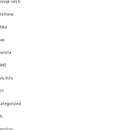
novije vesti
retnine
tika
ao
orišta
OMO
vis Info
rt
ategorized
ti
avstvo