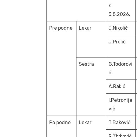
k
3.8.2026.
Pre podne
Lekar
J.Nikolić
J.Prelić
Sestra
G.Todorovi
ć
A.Rakić
I.Petronije
vić
Po podne
Lekar
T.Baković
R.Živković