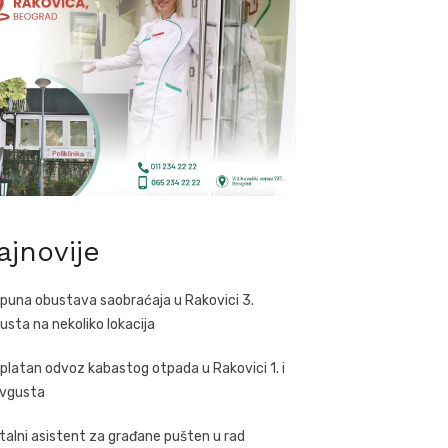
ajnovije
puna obustava saobraćaja u Rakovici 3.
usta na nekoliko lokacija
platan odvoz kabastog otpada u Rakovici 1. i
avgusta
italni asistent za građane pušten u rad