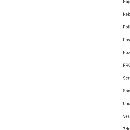
Naj
Nek
Poli
Pos
Poz
PR
Ser
Spo
Unc
Ves
Zdr