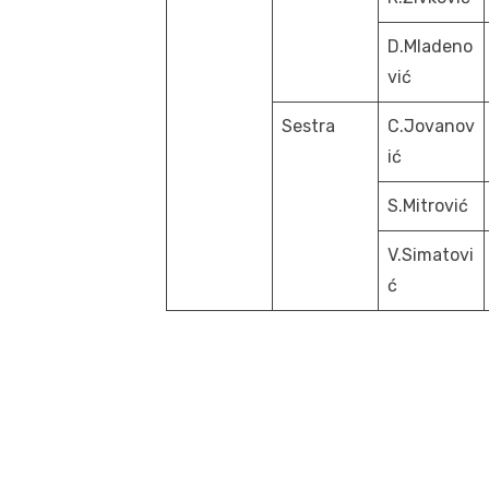
D.Mladeno
vić
Sestra
C.Jovanov
ić
S.Mitrović
V.Simatovi
ć