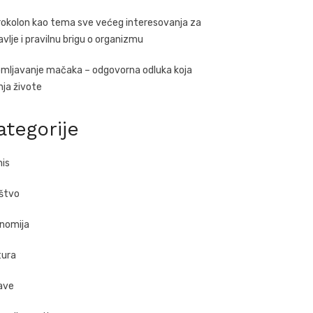
rokolon kao tema sve većeg interesovanja za
avlje i pravilnu brigu o organizmu
mljavanje mačaka – odgovorna odluka koja
ja živote
ategorije
nis
štvo
nomija
tura
ave