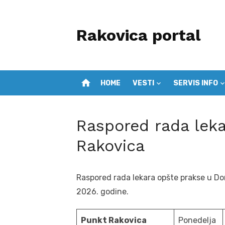
Skip
to
Rakovica portal
content
home
HOME
VESTI
SERVIS INFO
Raspored rada lek
Rakovica
Raspored rada lekara opšte prakse u Do
2026. godine.
Punkt Rakovica
Ponedelja