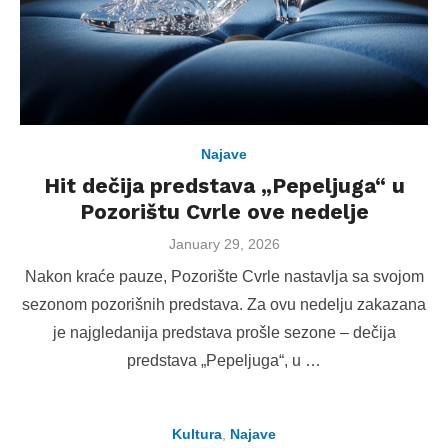
Najave
Hit dečija predstava „Pepeljuga“ u
Pozorištu Cvrle ove nedelje
Posted
January 29, 2026
on
Nakon kraće pauze, Pozorište Cvrle nastavlja sa svojom
sezonom pozorišnih predstava. Za ovu nedelju zakazana
je najgledanija predstava prošle sezone – dečija
predstava „Pepeljuga“, u …
Kultura
,
Najave