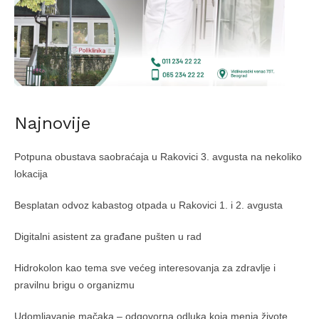
Najnovije
Potpuna obustava saobraćaja u Rakovici 3. avgusta na nekoliko
lokacija
Besplatan odvoz kabastog otpada u Rakovici 1. i 2. avgusta
Digitalni asistent za građane pušten u rad
Hidrokolon kao tema sve većeg interesovanja za zdravlje i
pravilnu brigu o organizmu
Udomljavanje mačaka – odgovorna odluka koja menja živote