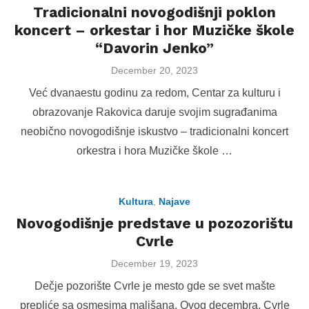
Tradicionalni novogodišnji poklon
koncert – orkestar i hor Muzičke škole
“Davorin Jenko”
Posted
December 20, 2023
on
Već dvanaestu godinu za redom, Centar za kulturu i
obrazovanje Rakovica daruje svojim sugrađanima
neobično novogodišnje iskustvo – tradicionalni koncert
orkestra i hora Muzičke škole …
Kultura
,
Najave
Novogodišnje predstave u pozozorištu
Cvrle
Posted
December 19, 2023
on
Dečje pozorište Cvrle je mesto gde se svet mašte
prepliće sa osmesima mališana. Ovog decembra, Cvrle