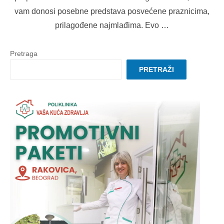
vam donosi posebne predstava posvećene praznicima,
prilagođene najmlađima. Evo …
Pretraga
PRETRAŽI