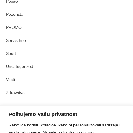
Posao
Pozorišta
PROMO
Servis Info
Sport
Uncategorized
Vesti
Zdravstvo
Poštujemo Vašu privatnost
Prijatelji sajta
Rakovica koristi "kolačiće" kako bi personalizovali sadržaje i
analizirali posete. Možete isključiti ovu opciju u