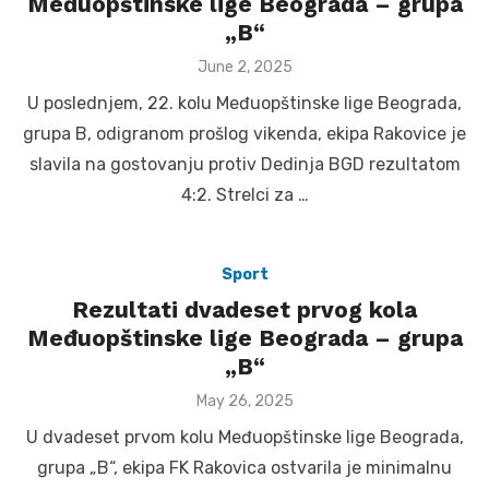
Međuopštinske lige Beograda – grupa
„B“
Posted
June 2, 2025
on
U poslednjem, 22. kolu Međuopštinske lige Beograda,
grupa B, odigranom prošlog vikenda, ekipa Rakovice je
slavila na gostovanju protiv Dedinja BGD rezultatom
4:2. Strelci za …
Sport
Rezultati dvadeset prvog kola
Međuopštinske lige Beograda – grupa
„B“
Posted
May 26, 2025
on
U dvadeset prvom kolu Međuopštinske lige Beograda,
grupa „B“, ekipa FK Rakovica ostvarila je minimalnu