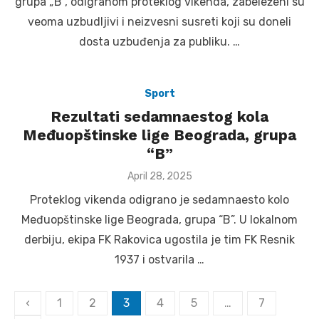
grupa „B“, odigranom proteklog vikenda, zabeleženi su
veoma uzbudljivi i neizvesni susreti koji su doneli
dosta uzbuđenja za publiku. …
Sport
Rezultati sedamnaestog kola
Međuopštinske lige Beograda, grupa
“B”
Posted
April 28, 2025
on
Proteklog vikenda odigrano je sedamnaesto kolo
Međuopštinske lige Beograda, grupa “B”. U lokalnom
derbiju, ekipa FK Rakovica ugostila je tim FK Resnik
1937 i ostvarila …
Posts
‹
1
2
3
4
5
…
7