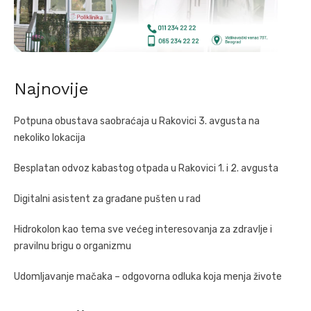
Najnovije
Potpuna obustava saobraćaja u Rakovici 3. avgusta na
nekoliko lokacija
Besplatan odvoz kabastog otpada u Rakovici 1. i 2. avgusta
Digitalni asistent za građane pušten u rad
Hidrokolon kao tema sve većeg interesovanja za zdravlje i
pravilnu brigu o organizmu
Udomljavanje mačaka – odgovorna odluka koja menja živote