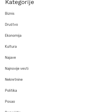
Kategorije
Biznis
Društvo
Ekonomija
Kultura
Najave
Najnovije vesti
Nekretnine
Politika
Posao