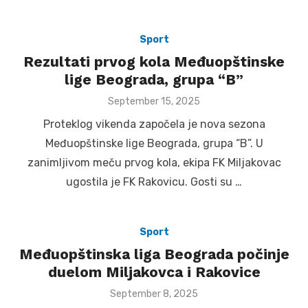
Sport
Rezultati prvog kola Međuopštinske
lige Beograda, grupa “B”
Posted
September 15, 2025
on
Proteklog vikenda započela je nova sezona
Međuopštinske lige Beograda, grupa “B”. U
zanimljivom meču prvog kola, ekipa FK Miljakovac
ugostila je FK Rakovicu. Gosti su …
Sport
Međuopštinska liga Beograda počinje
duelom Miljakovca i Rakovice
Posted
September 8, 2025
on