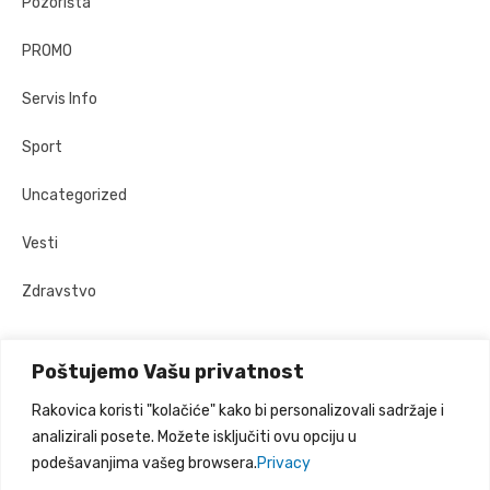
Pozorišta
PROMO
Servis Info
Sport
Uncategorized
Vesti
Zdravstvo
Poštujemo Vašu privatnost
Prijatelji sajta
Rakovica koristi "kolačiće" kako bi personalizovali sadržaje i
analizirali posete. Možete isključiti ovu opciju u
Vaša Kuća Zdravlja
podešavanjima vašeg browsera.
Privacy