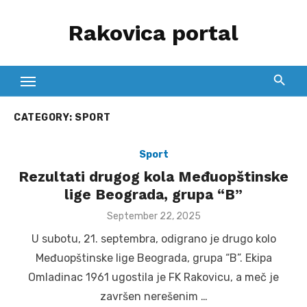
Skip
Rakovica portal
to
content
CATEGORY:
SPORT
Sport
Rezultati drugog kola Međuopštinske
lige Beograda, grupa “B”
Posted
September 22, 2025
on
U subotu, 21. septembra, odigrano je drugo kolo
Međuopštinske lige Beograda, grupa “B”. Ekipa
Omladinac 1961 ugostila je FK Rakovicu, a meč je
završen nerešenim …