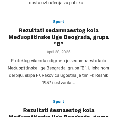
dosta uzbuđenja za publiku. …
Sport
Rezultati sedamnaestog kola
Međuopštinske lige Beograda, grupa
“B”
Posted
April 28, 2025
on
Proteklog vikenda odigrano je sedamnaesto kolo
Međuopštinske lige Beograda, grupa “B”. U lokalnom
derbiju, ekipa FK Rakovica ugostila je tim FK Resnik
1937 i ostvarila …
Sport
Rezultati šesnaestog kola
Međuopštinske lige Beograda, grupa