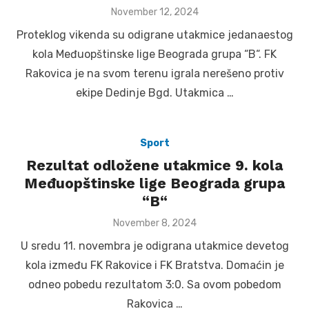
Posted
November 12, 2024
on
Proteklog vikenda su odigrane utakmice jedanaestog
kola Međuopštinske lige Beograda grupa “B“. FK
Rakovica je na svom terenu igrala nerešeno protiv
ekipe Dedinje Bgd. Utakmica …
Sport
Rezultat odložene utakmice 9. kola
Međuopštinske lige Beograda grupa
“B“
Posted
November 8, 2024
on
U sredu 11. novembra je odigrana utakmice devetog
kola između FK Rakovice i FK Bratstva. Domaćin je
odneo pobedu rezultatom 3:0. Sa ovom pobedom
Rakovica …