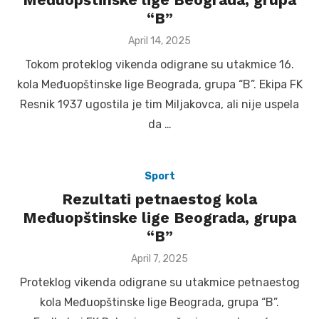
“B”
Posted
April 14, 2025
on
Tokom proteklog vikenda odigrane su utakmice 16.
kola Međuopštinske lige Beograda, grupa “B”. Ekipa FK
Resnik 1937 ugostila je tim Miljakovca, ali nije uspela
da …
Sport
Rezultati petnaestog kola
Međuopštinske lige Beograda, grupa
“B”
Posted
April 7, 2025
on
Proteklog vikenda odigrane su utakmice petnaestog
kola Međuopštinske lige Beograda, grupa “B”.