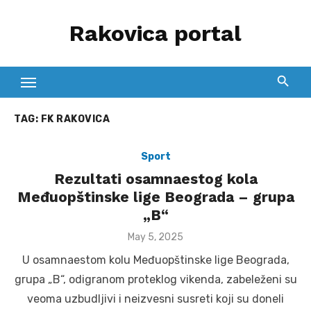
Skip
Rakovica portal
to
content
TAG:
FK RAKOVICA
Sport
Rezultati osamnaestog kola
Međuopštinske lige Beograda – grupa
„B“
Posted
May 5, 2025
on
U osamnaestom kolu Međuopštinske lige Beograda,
grupa „B“, odigranom proteklog vikenda, zabeleženi su
veoma uzbudljivi i neizvesni susreti koji su doneli