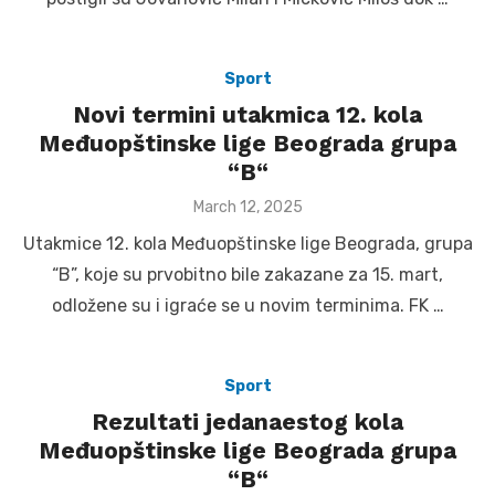
Sport
Novi termini utakmica 12. kola
Međuopštinske lige Beograda grupa
“B“
Posted
March 12, 2025
on
Utakmice 12. kola Međuopštinske lige Beograda, grupa
“B”, koje su prvobitno bile zakazane za 15. mart,
odložene su i igraće se u novim terminima. FK …
Sport
Rezultati jedanaestog kola
Međuopštinske lige Beograda grupa
“B“