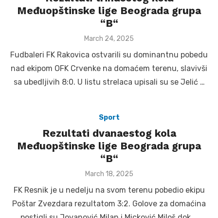
Međuopštinske lige Beograda grupa
“B“
Posted
March 24, 2025
on
Fudbaleri FK Rakovica ostvarili su dominantnu pobedu
nad ekipom OFK Crvenke na domaćem terenu, slavivši
sa ubedljivih 8:0. U listu strelaca upisali su se Jelić …
Sport
Rezultati dvanaestog kola
Međuopštinske lige Beograda grupa
“B“
Posted
March 18, 2025
on
FK Resnik je u nedelju na svom terenu pobedio ekipu
Poštar Zvezdara rezultatom 3:2. Golove za domaćina
postigli su Jovanović Milan i Micković Miloš dok …