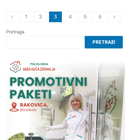
Posts
‹
1
2
3
4
5
6
‹
pagination
Pretraga
PRETRAŽI