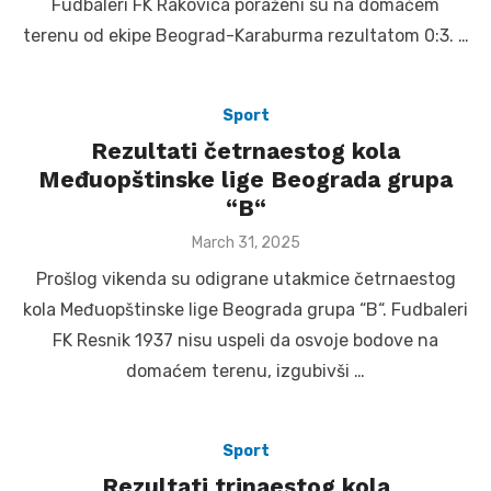
Fudbaleri FK Rakovica poraženi su na domaćem
terenu od ekipe Beograd-Karaburma rezultatom 0:3. …
Sport
Rezultati četrnaestog kola
Međuopštinske lige Beograda grupa
“B“
Posted
March 31, 2025
on
Prošlog vikenda su odigrane utakmice četrnaestog
kola Međuopštinske lige Beograda grupa “B“. Fudbaleri
FK Resnik 1937 nisu uspeli da osvoje bodove na
domaćem terenu, izgubivši …
Sport
Rezultati trinaestog kola