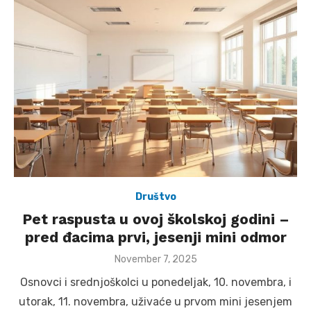
Društvo
Pet raspusta u ovoj školskoj godini –
pred đacima prvi, jesenji mini odmor
Posted
November 7, 2025
on
Osnovci i srednjoškolci u ponedeljak, 10. novembra, i
utorak, 11. novembra, uživaće u prvom mini jesenjem