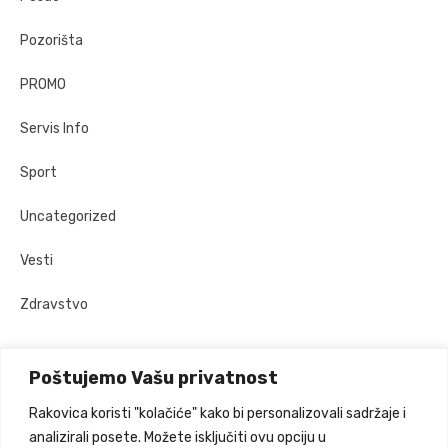
Pozorišta
PROMO
Servis Info
Sport
Uncategorized
Vesti
Zdravstvo
Poštujemo Vašu privatnost
Prijatelji sajta
Rakovica koristi "kolačiće" kako bi personalizovali sadržaje i
analizirali posete. Možete isključiti ovu opciju u