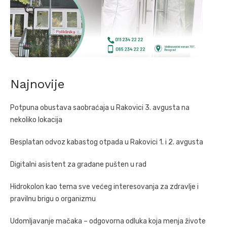
Najnovije
Potpuna obustava saobraćaja u Rakovici 3. avgusta na
nekoliko lokacija
Besplatan odvoz kabastog otpada u Rakovici 1. i 2. avgusta
Digitalni asistent za građane pušten u rad
Hidrokolon kao tema sve većeg interesovanja za zdravlje i
pravilnu brigu o organizmu
Udomljavanje mačaka – odgovorna odluka koja menja živote