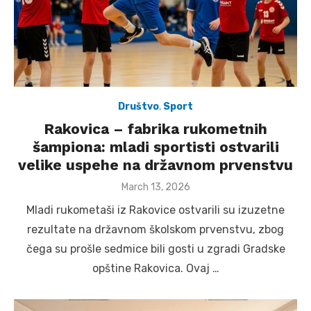
Društvo
,
Sport
Rakovica – fabrika rukometnih
šampiona: mladi sportisti ostvarili
velike uspehe na državnom prvenstvu
Posted
March 13, 2026
on
Mladi rukometaši iz Rakovice ostvarili su izuzetne
rezultate na državnom školskom prvenstvu, zbog
čega su prošle sedmice bili gosti u zgradi Gradske
opštine Rakovica. Ovaj …