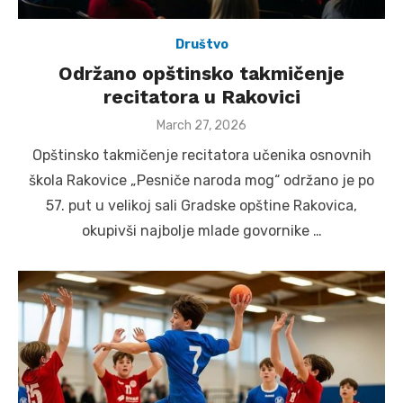
Društvo
Održano opštinsko takmičenje
recitatora u Rakovici
Posted
March 27, 2026
on
Opštinsko takmičenje recitatora učenika osnovnih
škola Rakovice „Pesniče naroda mog“ održano je po
57. put u velikoj sali Gradske opštine Rakovica,
okupivši najbolje mlade govornike …