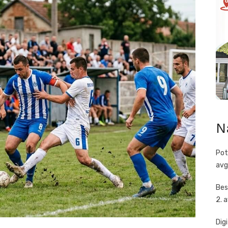
N
Pot
avg
Bes
2. 
Dig