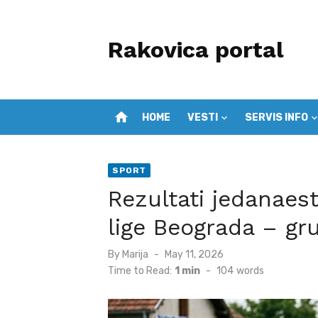
Skip
to
Rakovica portal
content
home
HOME
VESTI
SERVIS INFO
SPORT
Rezultati jedanaes
lige Beograda – gr
Posted
By
Marija
May 11, 2026
on
Time to Read:
1 min
-
104
words