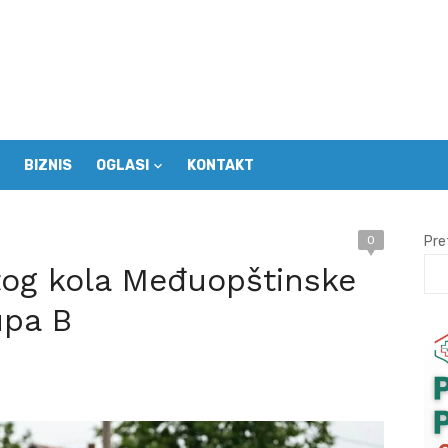
BIZNIS
OGLASI
KONTAKT
0
Pre
tog kola Međuopštinske
upa B