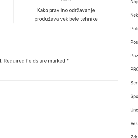
Naj
Next
Kako pravilno održavanje
Nek
post:
produžava vek bele tehnike
Poli
Pos
Poz
d.
Required fields are marked
*
PR
Ser
Spo
Unc
Ves
Zdr