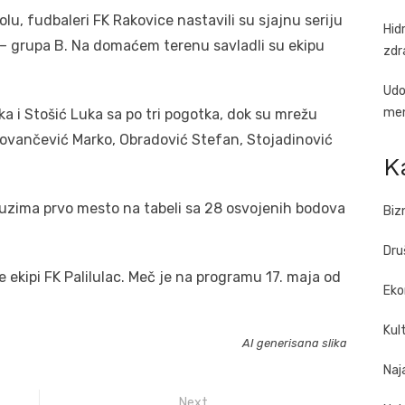
u, fudbaleri FK Rakovice nastavili su sjajnu seriju
Hid
a – grupa B. Na domaćem terenu savladli su ekipu
zdr
Udo
men
uka i Stošić Luka sa po tri pogotka, dok su mrežu
lovančević Marko, Obradović Stefan, Stojadinović
K
auzima prvo mesto na tabeli sa 28 osvojenih bodova
Biz
Dru
ekipi FK Palilulac. Meč je na programu 17. maja od
Eko
Kul
AI generisana slika
Naj
Next