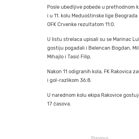
Posle ubedljive pobede u prethodnom kol
i u 11. kolu Međuoštinske lige Beograd
OFK Crvenke rezultatom 11:0.
U listu strelaca upisali su se Marinac L
gostiju pogađali i Belencan Bogdan, Mi
Mihajlo i Tasić Filip.
Nakon 11 odigranih kola, FK Rakovica z
i gol-razlikom 36:8.
U narednom kolu ekipa Rakovice gostuje 
17 časova.
Post
Previous