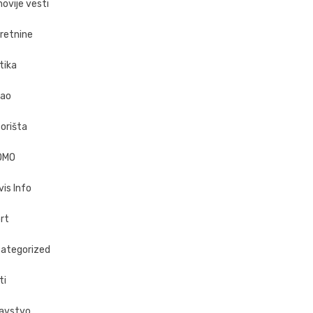
novije vesti
retnine
tika
ao
orišta
OMO
vis Info
rt
ategorized
ti
avstvo