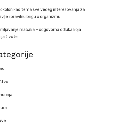
rokolon kao tema sve većeg interesovanja za
avlje i pravilnu brigu o organizmu
mljavanje mačaka – odgovorna odluka koja
ja živote
ategorije
nis
štvo
nomija
tura
ave