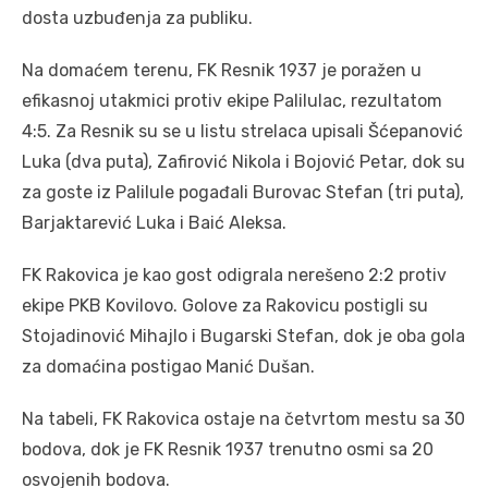
dosta uzbuđenja za publiku.
Na domaćem terenu, FK Resnik 1937 je poražen u
efikasnoj utakmici protiv ekipe Palilulac, rezultatom
4:5. Za Resnik su se u listu strelaca upisali Šćepanović
Luka (dva puta), Zafirović Nikola i Bojović Petar, dok su
za goste iz Palilule pogađali Burovac Stefan (tri puta),
Barjaktarević Luka i Baić Aleksa.
FK Rakovica je kao gost odigrala nerešeno 2:2 protiv
ekipe PKB Kovilovo. Golove za Rakovicu postigli su
Stojadinović Mihajlo i Bugarski Stefan, dok je oba gola
za domaćina postigao Manić Dušan.
Na tabeli, FK Rakovica ostaje na četvrtom mestu sa 30
bodova, dok je FK Resnik 1937 trenutno osmi sa 20
osvojenih bodova.