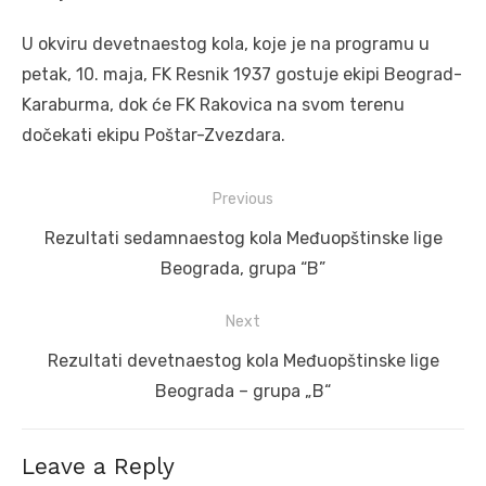
U okviru devetnaestog kola, koje je na programu u
petak, 10. maja, FK Resnik 1937 gostuje ekipi Beograd-
Karaburma, dok će FK Rakovica na svom terenu
dočekati ekipu Poštar-Zvezdara.
Post
Previous
navigation
Previous
Rezultati sedamnaestog kola Međuopštinske lige
post:
Beograda, grupa “B”
Next
Next
Rezultati devetnaestog kola Međuopštinske lige
post:
Beograda – grupa „B“
Leave a Reply