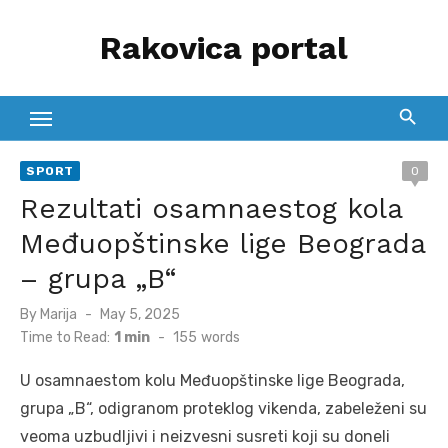
Skip
Rakovica portal
to
content
SPORT
0
Rezultati osamnaestog kola
Međuopštinske lige Beograda
– grupa „B“
Posted
By
Marija
May 5, 2025
on
Time to Read:
1 min
-
155
words
U osamnaestom kolu Međuopštinske lige Beograda,
grupa „B“, odigranom proteklog vikenda, zabeleženi su
veoma uzbudljivi i neizvesni susreti koji su doneli